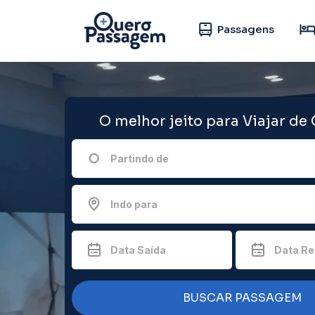
Passagens
O melhor jeito para Viajar de
Partindo de
Indo para
Data Saída
Data Re
BUSCAR PASSAGEM