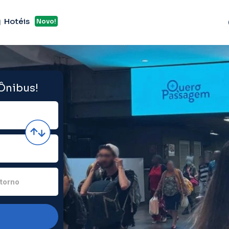
Hotéis
Novo!
 Ônibus!
torno