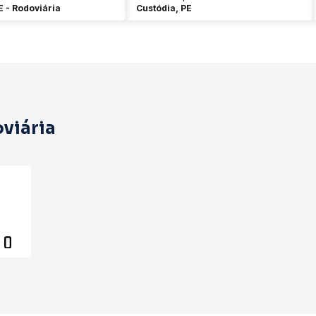
E - Rodoviária
Custódia, PE
viária