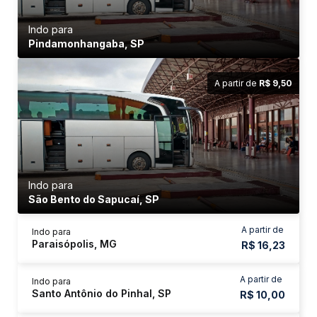
Indo para
Pindamonhangaba, SP
A partir de
R$ 9,50
Indo para
São Bento do Sapucaí, SP
A partir de
Indo para
Paraisópolis, MG
R$ 16,23
A partir de
Indo para
Santo Antônio do Pinhal, SP
R$ 10,00