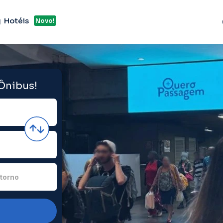
Hotéis
Novo!
 Ônibus!
torno