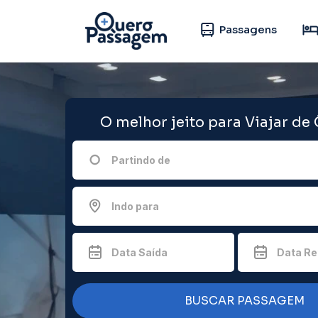
Passagens
O melhor jeito para Viajar de
Partindo de
Indo para
Data Saída
Data Re
BUSCAR PASSAGEM