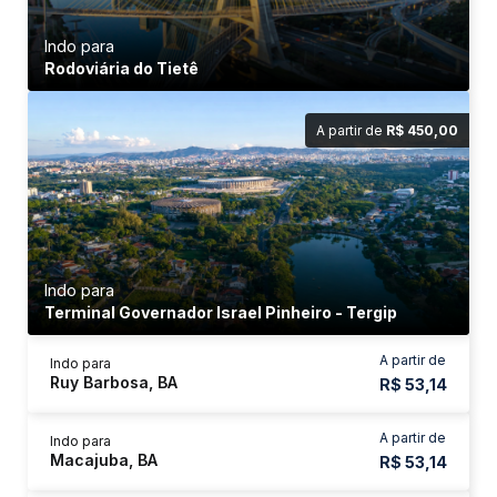
Indo para
Rodoviária do Tietê
A partir de
R$ 450,00
Indo para
Terminal Governador Israel Pinheiro - Tergip
A partir de
Indo para
Ruy Barbosa, BA
R$ 53,14
A partir de
Indo para
Macajuba, BA
R$ 53,14