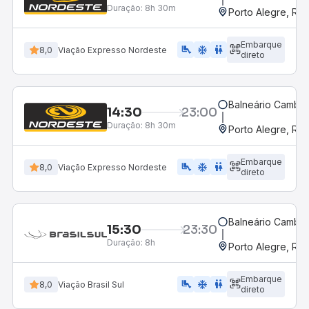
Duração:
8h 30m
Porto Alegre, RS
Embarque
airline_seat_legroom_extra
ac_unit
WC
8,0
Viação Expresso Nordeste
direto
Balneário Cambor
14:30
23:00
Duração:
8h 30m
Porto Alegre, RS
Embarque
airline_seat_legroom_extra
ac_unit
WC
8,0
Viação Expresso Nordeste
direto
Balneário Cambor
15:30
23:30
Duração:
8h
Porto Alegre, RS
Embarque
airline_seat_legroom_extra
ac_unit
wc
8,0
Viação Brasil Sul
direto