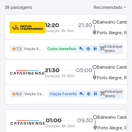
38 passagens
Recomendado
Balneário Cambori
12:20
21:30
Duração:
9h 10m
Porto Alegre, RS 
Embarque
airline_seat_legroom_extra
ac_unit
WC
7,3
Viação Itapemirim
Custo-benefício
direto
Balneário Cambori
21:30
05:00
Duração:
7h 30m
Porto Alegre, RS 
Embarque
airline_seat_legroom_extra
ac_unit
WC
8,0
Viação Catarinense
Viação Favorita
direto
Balneário Cambor
01:00
09:30
Duração:
8h 30m
Porto Alegre, RS