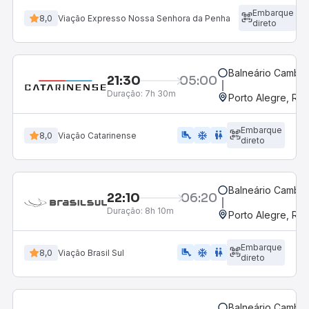
Embarque
8,0
Viação Expresso Nossa Senhora da Penha
direto
Balneário Cambor
21:30
05:00
Duração:
7h 30m
Porto Alegre, RS
Embarque
airline_seat_legroom_extra
ac_unit
wc
8,0
Viação Catarinense
direto
Balneário Cambor
22:10
06:20
Duração:
8h 10m
Porto Alegre, RS
Embarque
airline_seat_legroom_extra
ac_unit
WC
8,0
Viação Brasil Sul
direto
Balneário Cambor