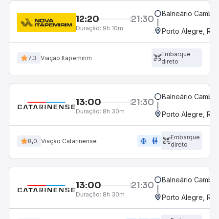
Balneário Cambor
12:20
21:30
Duração:
9h 10m
Porto Alegre, RS
Embarque
7,3
Viação Itapemirim
direto
Balneário Cambor
13:00
21:30
Duração:
8h 30m
Porto Alegre, RS
Embarque
ac_unit
wc
8,0
Viação Catarinense
direto
Balneário Cambor
13:00
21:30
Duração:
8h 30m
Porto Alegre, RS