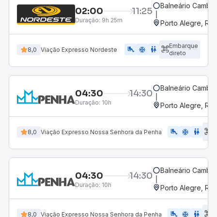
Balneário Cambor
02:00
11:25
Duração:
9h 25m
Porto Alegre, RS
Embarque
airline_seat_legroom_extra
ac_unit
wc
8,0
Viação Expresso Nordeste
direto
Balneário Cambor
04:30
14:30
Duração:
10h
Porto Alegre, RS
E
airline_seat_legroom_extra
ac_unit
WC
8,0
Viação Expresso Nossa Senhora da Penha
d
Balneário Cambor
04:30
14:30
Duração:
10h
Porto Alegre, RS
E
airline_seat_legroom_extra
ac_unit
wc
8,0
Viação Expresso Nossa Senhora da Penha