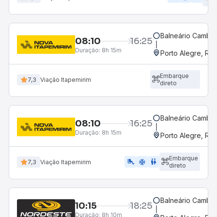
d
Balneário Cambor
08:10
16:25
Duração:
8h 15m
Porto Alegre, RS
Embarque
7,3
Viação Itapemirim
direto
Balneário Cambor
08:10
16:25
Duração:
8h 15m
Porto Alegre, RS
Embarque
airline_seat_legroom_extra
ac_unit
WC
7,3
Viação Itapemirim
direto
Balneário Cambor
10:15
18:25
Duração:
8h 10m