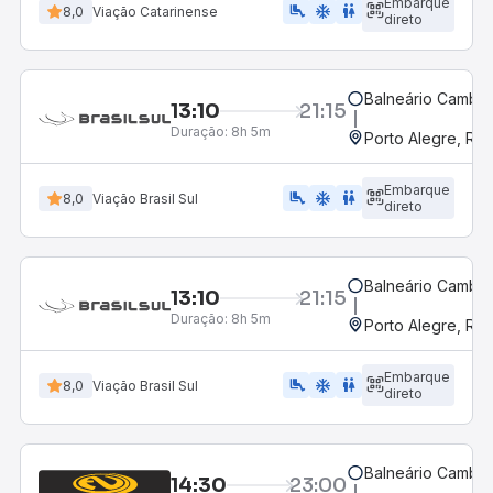
Embarque
airline_seat_legroom_extra
ac_unit
WC
8,0
Viação Catarinense
direto
Balneário Cambor
13:10
21:15
Duração:
8h 5m
Porto Alegre, RS
Embarque
airline_seat_legroom_extra
ac_unit
wc
8,0
Viação Brasil Sul
direto
Balneário Cambor
13:10
21:15
Duração:
8h 5m
Porto Alegre, RS
Embarque
airline_seat_legroom_extra
ac_unit
wc
8,0
Viação Brasil Sul
direto
Balneário Cambor
14:30
23:00