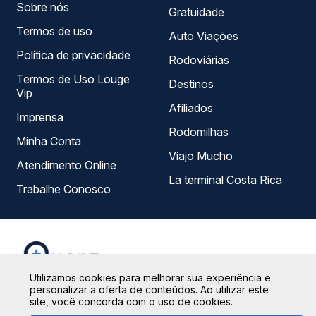
só lugar e escolhe a que melhor se encaixa na sua
Sobre nós
Gratuidade
viagem.
Termos de uso
Auto Viações
Política de privacidade
Rodoviárias
Termos de Uso Louge
Destinos
Vip
Afiliados
Imprensa
Rodomilhas
Minha Conta
Viajo Mucho
Atendimento Online
La terminal Costa Rica
Trabalhe Conosco
Utilizamos cookies para melhorar sua experiência e
personalizar a oferta de conteúdos. Ao utilizar este
site, você concorda com o uso de cookies.