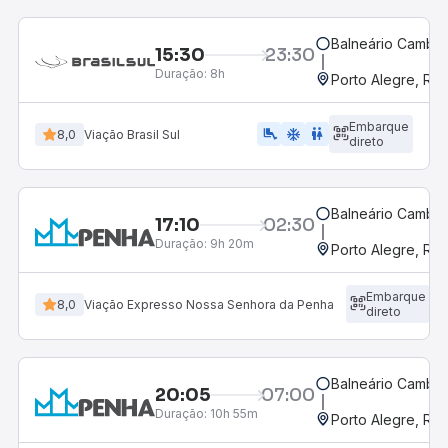
Balneário Cambor
15:30
23:30
Duração:
8h
Porto Alegre, RS
Embarque
airline_seat_legroom_extra
ac_unit
wc
8,0
Viação Brasil Sul
direto
Balneário Cambor
17:10
02:30
Duração:
9h 20m
Porto Alegre, RS
Embarque
8,0
Viação Expresso Nossa Senhora da Penha
direto
Balneário Cambor
20:05
07:00
Duração:
10h 55m
Porto Alegre, RS