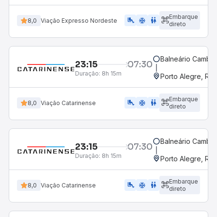
Embarque
airline_seat_legroom_extra
ac_unit
WC
8,0
Viação Expresso Nordeste
direto
Balneário Cambor
23:15
07:30
Duração:
8h 15m
Porto Alegre, RS
Embarque
airline_seat_legroom_extra
ac_unit
WC
8,0
Viação Catarinense
direto
Balneário Cambor
23:15
07:30
Duração:
8h 15m
Porto Alegre, RS
Embarque
airline_seat_legroom_extra
ac_unit
wc
8,0
Viação Catarinense
direto