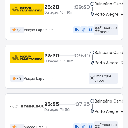
Balneário Cambor
23:20
09:30
Duração:
10h 10m
Porto Alegre, RS
Embarque
airline_seat_legroom_extra
ac_unit
wc
7,3
Viação Itapemirim
direto
Balneário Cambor
23:20
09:30
Duração:
10h 10m
Porto Alegre, RS
Embarque
7,3
Viação Itapemirim
direto
Balneário Cambor
23:35
07:25
Duração:
7h 50m
Porto Alegre, RS
Embarque
airline_seat_legroom_extra
ac_unit
wc
8,0
Viação Brasil Sul