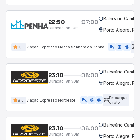
Balneário Cambor
22:50
07:00
Duração:
8h 10m
Porto Alegre, RS
E
airline_seat_legroom_extra
ac_unit
WC
8,0
Viação Expresso Nossa Senhora da Penha
d
Balneário Cambor
23:10
08:00
Duração:
8h 50m
Porto Alegre, RS
Embarque
airline_seat_legroom_extra
ac_unit
WC
8,0
Viação Expresso Nordeste
direto
Balneário Cambor
23:10
08:00
Duração:
8h 50m
Porto Alegre, RS