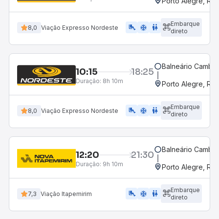
Porto Alegre, RS
Embarque
airline_seat_legroom_extra
ac_unit
WC
8,0
Viação Expresso Nordeste
direto
Balneário Cambor
10:15
18:25
Duração:
8h 10m
Porto Alegre, RS
Embarque
airline_seat_legroom_extra
ac_unit
WC
8,0
Viação Expresso Nordeste
direto
Balneário Cambor
12:20
21:30
Duração:
9h 10m
Porto Alegre, RS
Embarque
airline_seat_legroom_extra
ac_unit
wc
7,3
Viação Itapemirim
direto