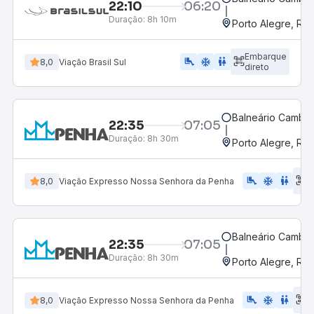
22:10
06:20
Duração:
8h 10m
Porto Alegre, RS
Embarque
airline_seat_legroom_extra
ac_unit
wc
8,0
Viação Brasil Sul
direto
Balneário Cambor
22:35
07:05
Duração:
8h 30m
Porto Alegre, RS
E
airline_seat_legroom_extra
ac_unit
WC
8,0
Viação Expresso Nossa Senhora da Penha
d
Balneário Cambor
22:35
07:05
Duração:
8h 30m
Porto Alegre, RS
E
airline_seat_legroom_extra
ac_unit
wc
8,0
Viação Expresso Nossa Senhora da Penha
d