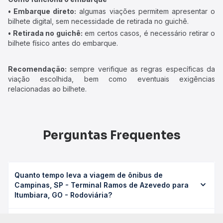
• Embarque direto:
algumas viações permitem apresentar o
bilhete digital, sem necessidade de retirada no guichê.
• Retirada no guichê:
em certos casos, é necessário retirar o
bilhete físico antes do embarque.
Recomendação:
sempre verifique as regras específicas da
viação escolhida, bem como eventuais exigências
relacionadas ao bilhete.
Perguntas Frequentes
Quanto tempo leva a viagem de ônibus de
Campinas, SP - Terminal Ramos de Azevedo para
Itumbiara, GO - Rodoviária?
A viagem de ônibus de Campinas, SP - Terminal Ramos de
Qual é o valor da passagem de ônibus de
Azevedo para Itumbiara, GO - Rodoviária leva em média