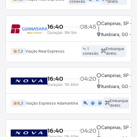
conexão
direto
Campinas, SP - 
16:40
08:45
Duração:
16h 5m
Itumbiara, GO - R
1
Embarque
7,3
Viação Real Expresso
conexão
direto
Campinas, SP - 
16:40
04:20
Duração:
11h 40m
Itumbiara, GO - R
Embarque
airline_seat_legroom_extra
ac_unit
WC
6,3
Viação Expresso Adamantina
direto
Campinas, SP - 
16:40
04:20
Duração:
11h 40m