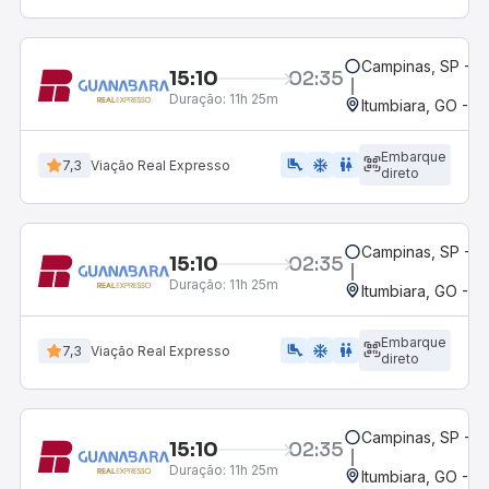
Campinas, SP - 
15:10
02:35
Duração:
11h 25m
Itumbiara, GO - R
Embarque
airline_seat_legroom_extra
ac_unit
WC
7,3
Viação Real Expresso
direto
Campinas, SP - 
15:10
02:35
Duração:
11h 25m
Itumbiara, GO - R
Embarque
airline_seat_legroom_extra
ac_unit
wc
7,3
Viação Real Expresso
direto
Campinas, SP - 
15:10
02:35
Duração:
11h 25m
Itumbiara, GO - R