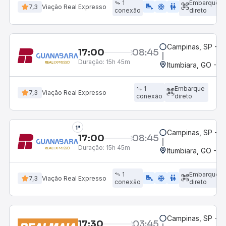
1
Embarque
airline_seat_legroom_extra
ac_unit
wc
7,3
Viação Real Expresso
conexão
direto
Campinas, SP - 
17:00
08:45
Duração:
15h 45m
Itumbiara, GO - R
1
Embarque
7,3
Viação Real Expresso
conexão
direto
1°
Campinas, SP - 
17:00
08:45
Duração:
15h 45m
Itumbiara, GO - R
1
Embarque
airline_seat_legroom_extra
ac_unit
wc
7,3
Viação Real Expresso
conexão
direto
Campinas, SP - 
17:30
03:45