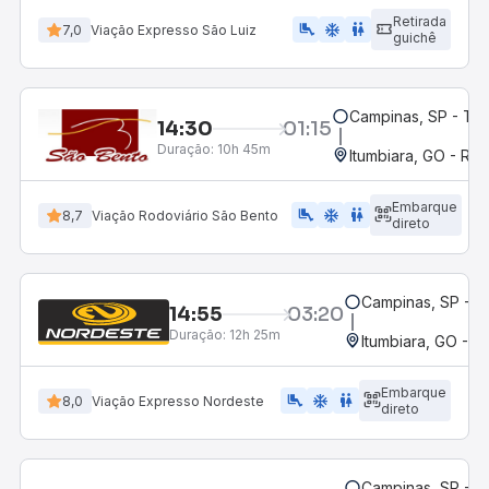
Retirada
airline_seat_legroom_extra
ac_unit
wc
7,0
Viação Expresso São Luiz
guichê
Campinas, SP - Te
14:30
01:15
Duração:
10h 45m
Itumbiara, GO - Rod
Embarque
airline_seat_legroom_extra
ac_unit
wc
8,7
Viação Rodoviário São Bento
direto
Campinas, SP - 
14:55
03:20
Duração:
12h 25m
Itumbiara, GO - R
Embarque
airline_seat_legroom_extra
ac_unit
WC
8,0
Viação Expresso Nordeste
direto
Campinas, SP - 