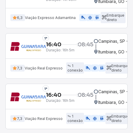
Itumbiara, GO - R
Embarque
airline_seat_legroom_extra
ac_unit
wc
6,3
Viação Expresso Adamantina
direto
1°
Campinas, SP - 
16:40
08:45
Duração:
16h 5m
Itumbiara, GO - R
1
Embarque
airline_seat_legroom_extra
ac_unit
WC
7,3
Viação Real Expresso
conexão
direto
1°
Campinas, SP - 
16:40
08:45
Duração:
16h 5m
Itumbiara, GO - R
1
Embarque
airline_seat_legroom_extra
ac_unit
wc
7,3
Viação Real Expresso
conexão
direto