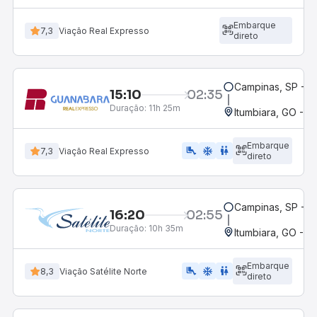
Embarque
7,3
Viação Real Expresso
direto
Campinas, SP - 
15:10
02:35
Duração:
11h 25m
Itumbiara, GO - R
Embarque
airline_seat_legroom_extra
ac_unit
wc
7,3
Viação Real Expresso
direto
Campinas, SP - 
16:20
02:55
Duração:
10h 35m
Itumbiara, GO - R
Embarque
airline_seat_legroom_extra
ac_unit
wc
8,3
Viação Satélite Norte
direto