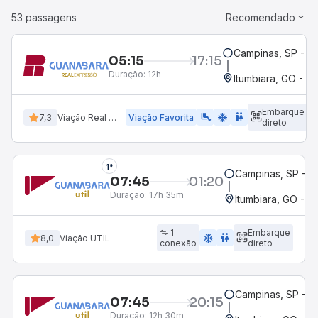
53 passagens
Recomendado
Campinas, SP - T
05:15
17:15
Duração:
12h
Itumbiara, GO - R
Embarque
airline_seat_legroom_extra
ac_unit
WC
7,3
Viação Real Expresso
Viação Favorita
direto
1°
Campinas, SP - 
07:45
01:20
Duração:
17h 35m
Itumbiara, GO - R
1
Embarque
ac_unit
wc
8,0
Viação UTIL
conexão
direto
Campinas, SP - 
07:45
20:15
Duração:
12h 30m