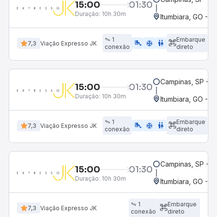
15:00
01:30
Duração:
10h 30m
Itumbiara, GO - R
1
Embarque
airline_seat_legroom_extra
ac_unit
WC
7,3
Viação Expresso JK
conexão
direto
Campinas, SP - 
15:00
01:30
Duração:
10h 30m
Itumbiara, GO - R
1
Embarque
airline_seat_legroom_extra
ac_unit
wc
7,3
Viação Expresso JK
conexão
direto
Campinas, SP - 
15:00
01:30
Duração:
10h 30m
Itumbiara, GO - R
1
Embarque
7,3
Viação Expresso JK
conexão
direto