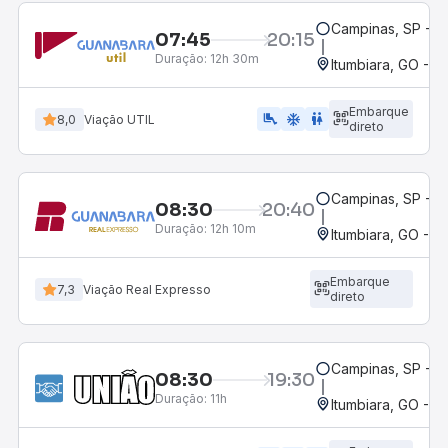
Campinas, SP - 
07:45
20:15
Duração:
12h 30m
Itumbiara, GO - R
Embarque
airline_seat_legroom_extra
ac_unit
wc
8,0
Viação UTIL
direto
Campinas, SP - 
08:30
20:40
Duração:
12h 10m
Itumbiara, GO - R
Embarque
7,3
Viação Real Expresso
direto
Campinas, SP - 
08:30
19:30
Duração:
11h
Itumbiara, GO - R