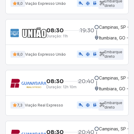
Embarque
airline_seat_legroom_extra
ac_unit
WC
8,0
Viação Expresso União
direto
Campinas, SP - 
08:30
19:30
Duração:
11h
Itumbiara, GO - R
Embarque
airline_seat_legroom_extra
ac_unit
wc
8,0
Viação Expresso União
direto
Campinas, SP - 
08:30
20:40
Duração:
12h 10m
Itumbiara, GO - R
Embarque
airline_seat_legroom_extra
ac_unit
WC
7,3
Viação Real Expresso
direto
Campinas, SP - 
08:30
20:40