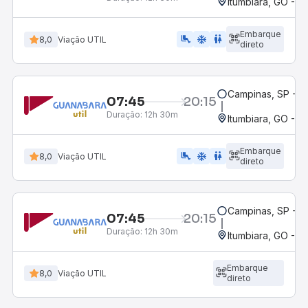
Itumbiara, GO - R
Embarque
airline_seat_legroom_extra
ac_unit
WC
8,0
Viação UTIL
direto
Campinas, SP - 
07:45
20:15
Duração:
12h 30m
Itumbiara, GO - R
Embarque
airline_seat_legroom_extra
ac_unit
wc
8,0
Viação UTIL
direto
Campinas, SP - 
07:45
20:15
Duração:
12h 30m
Itumbiara, GO - R
Embarque
8,0
Viação UTIL
direto