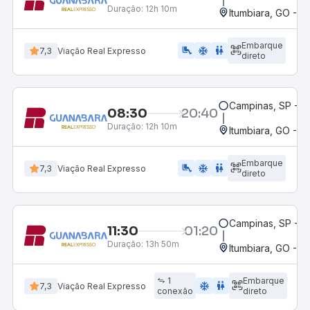
Duração:
12h 10m
Itumbiara, GO - R
Embarque
airline_seat_legroom_extra
ac_unit
wc
7,3
Viação Real Expresso
direto
Campinas, SP - 
08:30
20:40
Duração:
12h 10m
Itumbiara, GO - R
Embarque
airline_seat_legroom_extra
ac_unit
wc
7,3
Viação Real Expresso
direto
Campinas, SP - 
11:30
01:20
Duração:
13h 50m
Itumbiara, GO - R
1
Embarque
ac_unit
wc
7,3
Viação Real Expresso
conexão
direto