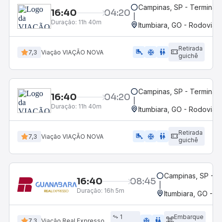
Campinas, SP - Termina
16:40
04:20
Duração:
11h 40m
Itumbiara, GO - Rodoviári
Retirada
airline_seat_legroom_extra
ac_unit
WC
7,3
Viação VIAÇÃO NOVA
guichê
Campinas, SP - Termina
16:40
04:20
Duração:
11h 40m
Itumbiara, GO - Rodoviári
Retirada
airline_seat_legroom_extra
ac_unit
wc
7,3
Viação VIAÇÃO NOVA
guichê
Campinas, SP - 
16:40
08:45
Duração:
16h 5m
Itumbiara, GO - R
1
Embarque
ac_unit
wc
7,3
Viação Real Expresso