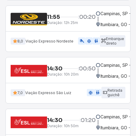
Campinas, SP - 
11:55
00:20
Duração:
12h 25m
Itumbiara, GO - R
Embarque
airline_seat_legroom_extra
ac_unit
WC
8,0
Viação Expresso Nordeste
direto
Campinas, SP - 
14:30
00:50
Duração:
10h 20m
Itumbiara, GO - R
Retirada
ac_unit
wc
7,0
Viação Expresso São Luiz
guichê
Campinas, SP - 
14:30
01:20
Duração:
10h 50m
Itumbiara, GO - R