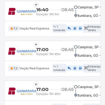
1°
Campinas, SP - 
16:40
08:45
Duração:
16h 5m
Itumbiara, GO - R
1
Embarque
airline_seat_legroom_extra
ac_unit
wc
7,3
Viação Real Expresso
conexão
direto
1°
Campinas, SP - 
17:00
08:45
Duração:
15h 45m
Itumbiara, GO - R
1
Embarque
airline_seat_legroom_extra
ac_unit
WC
7,3
Viação Real Expresso
conexão
direto
1°
Campinas, SP - 
17:00
08:45
Duração:
15h 45m
Itumbiara, GO - R