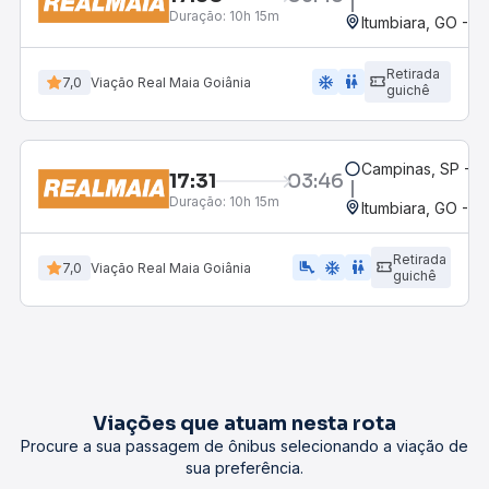
Duração:
10h 15m
Itumbiara, GO - R
Retirada
ac_unit
wc
7,0
Viação Real Maia Goiânia
guichê
Campinas, SP - 
17:31
03:46
Duração:
10h 15m
Itumbiara, GO - R
Retirada
airline_seat_legroom_extra
ac_unit
wc
7,0
Viação Real Maia Goiânia
guichê
Viações que atuam nesta rota
Procure a sua passagem de ônibus selecionando a viação de
sua preferência.