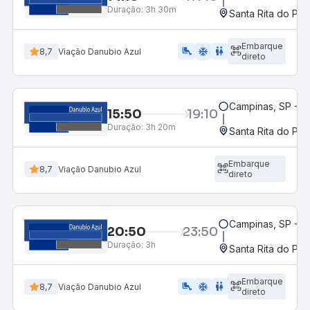
Duração:
3h 30m
Santa Rita do Pas
Embarque
airline_seat_legroom_extra
ac_unit
WC
8,7
Viação Danubio Azul
direto
Campinas, SP - 
15:50
19:10
Duração:
3h 20m
Santa Rita do Pas
Embarque
8,7
Viação Danubio Azul
direto
Campinas, SP - 
20:50
23:50
Duração:
3h
Santa Rita do Pas
Embarque
airline_seat_legroom_extra
ac_unit
WC
8,7
Viação Danubio Azul
direto