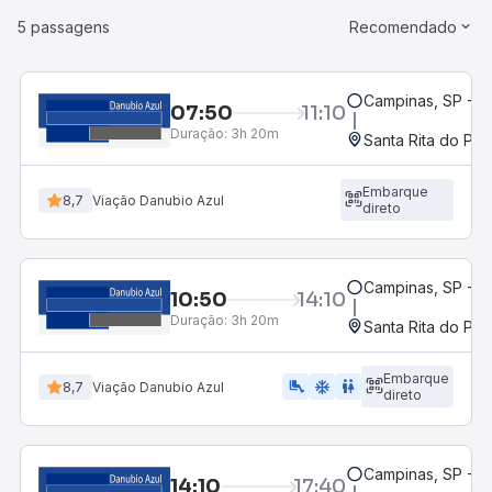
5 passagens
Recomendado
Campinas, SP - 
07:50
11:10
Duração:
3h 20m
Santa Rita do Pas
Embarque
8,7
Viação Danubio Azul
direto
Campinas, SP - 
10:50
14:10
Duração:
3h 20m
Santa Rita do Pas
Embarque
airline_seat_legroom_extra
ac_unit
WC
8,7
Viação Danubio Azul
direto
Campinas, SP - 
14:10
17:40