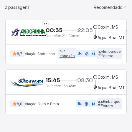
2 passagens
Recomendado
1°
Coxim, MS
00:35
22:05
Duração:
21h 30min
Água Boa, MT
1
Embarque
airline_seat_legroom_extra
ac_unit
wc
8,7
Viação Andorinha
conexão
direto
Coxim, MS
15:45
08:30
Duração:
16h 45m
Água Boa, MT
Embarque
airline_seat_legroom_extra
ac_unit
WC
8,0
Viação Ouro e Prata
direto