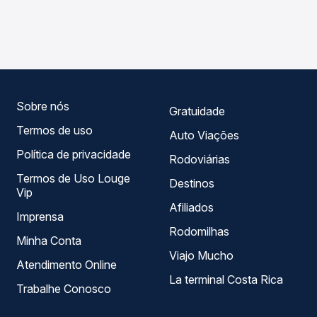
As viações Expresso Itamarati operam o trecho de General
Passagem você compara os preços de todas as viações
Salgado, SP para Limeira, SP - Rodoviária, com horários
em tempo real e garante a melhor oferta para o seu
variados ao longo do dia. Na Quero Passagem você
roteiro.
compara todas as opções — empresas, horários, tipos de
serviço e preços — em um só lugar e escolhe a que
melhor se encaixa na sua viagem.
Sobre nós
Gratuidade
Termos de uso
Auto Viações
Política de privacidade
Rodoviárias
Termos de Uso Louge
Destinos
Vip
Afiliados
Imprensa
Rodomilhas
Minha Conta
Viajo Mucho
Atendimento Online
La terminal Costa Rica
Trabalhe Conosco