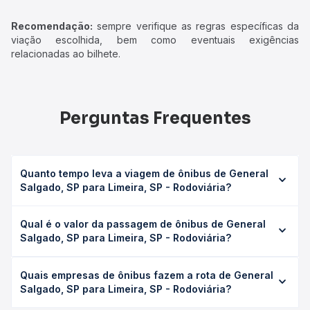
Recomendação:
sempre verifique as regras específicas da
viação escolhida, bem como eventuais exigências
relacionadas ao bilhete.
Perguntas Frequentes
Quanto tempo leva a viagem de ônibus de General
Salgado, SP para Limeira, SP - Rodoviária?
A viagem de ônibus de General Salgado, SP para Limeira,
Qual é o valor da passagem de ônibus de General
SP - Rodoviária leva em média 7h, podendo variar
Salgado, SP para Limeira, SP - Rodoviária?
conforme a viação, o tipo de serviço (convencional,
executivo ou leito) e as condições de tráfego. Na Quero
O preço da passagem de ônibus de General Salgado, SP
Passagem você consulta os horários disponíveis e vê a
Quais empresas de ônibus fazem a rota de General
para Limeira, SP - Rodoviária custa em média R$ 180,39 e
duração exata de cada opção na data desejada.
Salgado, SP para Limeira, SP - Rodoviária?
varia conforme a data da viagem, a empresa, o tipo de
poltrona e a antecedência da compra. Na Quero