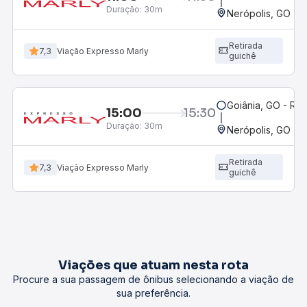
Duração:
30m
Nerópolis, GO - R
Retirada
7,3
Viação Expresso Marly
guichê
Goiânia, GO - Rod
15:00
15:30
Duração:
30m
Nerópolis, GO - R
Retirada
7,3
Viação Expresso Marly
guichê
Viações que atuam nesta rota
Procure a sua passagem de ônibus selecionando a viação de
sua preferência.