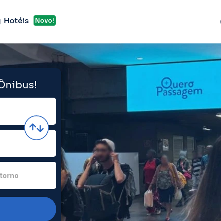
Hotéis
Novo!
 Ônibus!
torno