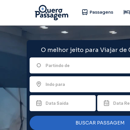
Passagens
O melhor jeito para Viajar de
Partindo de
Indo para
Data Saída
Data Re
BUSCAR PASSAGEM