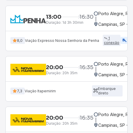
Porto Alegre, RS
13:00
16:30
Duração:
1d 3h 30min
Campinas, SP - 
1
airline_seat_legroom_extra
ac_uni
8,0
Viação Expresso Nossa Senhora da Penha
conexão
Porto Alegre, RS
20:00
16:35
Duração:
20h 35m
Campinas, SP - 
Embarque
7,3
Viação Itapemirim
direto
Porto Alegre, RS
20:00
16:35
Duração:
20h 35m
Campinas, SP - 