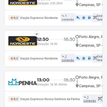
Duração:
23h 30m
Campinas, SP - 
1
Embar
airline_seat_legroom_extra
ac_unit
WC
8,0
Viação Expresso Nordeste
conexão
direto
1°
Porto Alegre, RS
12:30
16:30
Duração:
1d 4h
Campinas, SP - 
1
Embar
airline_seat_legroom_extra
ac_unit
WC
8,0
Viação Expresso Nordeste
conexão
direto
Porto Alegre, RS
13:00
16:30
Duração:
1d 3h 30min
Campinas, SP - 
1
Em
8,0
Viação Expresso Nossa Senhora da Penha
conexão
dir