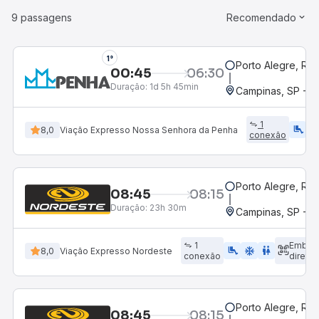
9 passagens
Recomendado
1°
Porto Alegre, RS
00:45
06:30
Duração:
1d 5h 45min
Campinas, SP - 
1
airline_seat_legroom_extra
ac_uni
8,0
Viação Expresso Nossa Senhora da Penha
conexão
Porto Alegre, RS
08:45
08:15
Duração:
23h 30m
Campinas, SP - 
1
Embar
airline_seat_legroom_extra
ac_unit
WC
8,0
Viação Expresso Nordeste
conexão
direto
Porto Alegre, RS
08:45
08:15