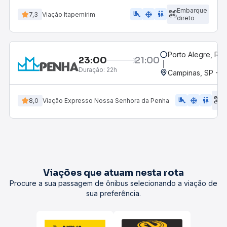
Embarque
airline_seat_legroom_extra
ac_unit
WC
7,3
Viação Itapemirim
direto
Porto Alegre, RS
23:00
21:00
Duração:
22h
Campinas, SP - 
E
airline_seat_legroom_extra
ac_unit
WC
8,0
Viação Expresso Nossa Senhora da Penha
d
Viações que atuam nesta rota
Procure a sua passagem de ônibus selecionando a viação de
sua preferência.