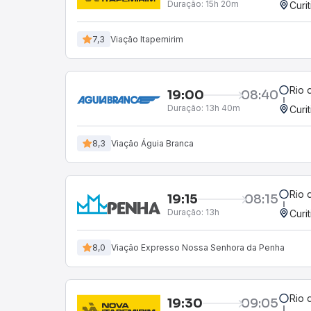
Duração:
15h 20m
Curi
7,3
Viação Itapemirim
Rio 
19:00
08:40
Duração:
13h 40m
Curi
8,3
Viação Águia Branca
Rio 
19:15
08:15
Duração:
13h
Curi
8,0
Viação Expresso Nossa Senhora da Penha
Rio 
19:30
09:05