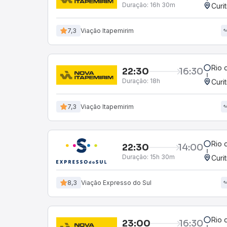
Duração:
16h 30m
Curi
7,3
Viação Itapemirim
Rio 
22:30
16:30
Duração:
18h
Curi
7,3
Viação Itapemirim
Rio 
22:30
14:00
Duração:
15h 30m
Curi
8,3
Viação Expresso do Sul
Rio 
23:00
16:30