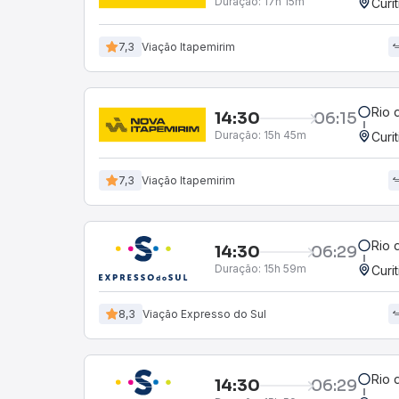
Duração:
17h 15m
Curi
7,3
Viação Itapemirim
Rio 
14:30
06:15
Duração:
15h 45m
Curi
7,3
Viação Itapemirim
Rio 
14:30
06:29
Duração:
15h 59m
Curi
8,3
Viação Expresso do Sul
Rio 
14:30
06:29