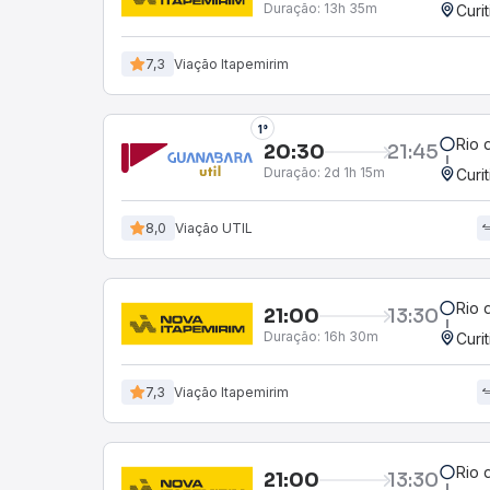
Duração:
13h 35m
Curi
7,3
Viação Itapemirim
1°
Rio 
20:30
21:45
Duração:
2d 1h 15m
Curi
8,0
Viação UTIL
Rio 
21:00
13:30
Duração:
16h 30m
Curi
7,3
Viação Itapemirim
Rio 
21:00
13:30