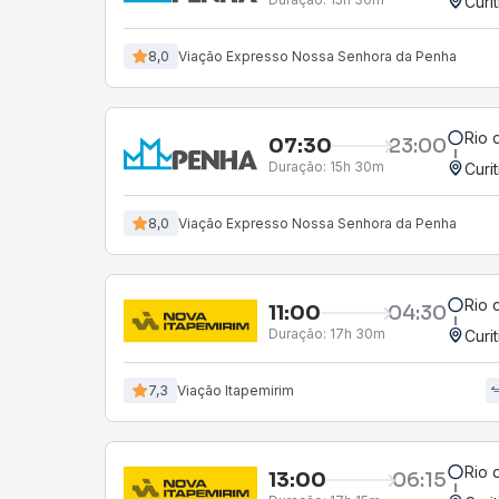
Curi
8,0
Viação Expresso Nossa Senhora da Penha
Rio 
07:30
23:00
Duração:
15h 30m
Curi
8,0
Viação Expresso Nossa Senhora da Penha
Rio 
11:00
04:30
Duração:
17h 30m
Curi
7,3
Viação Itapemirim
Rio 
13:00
06:15