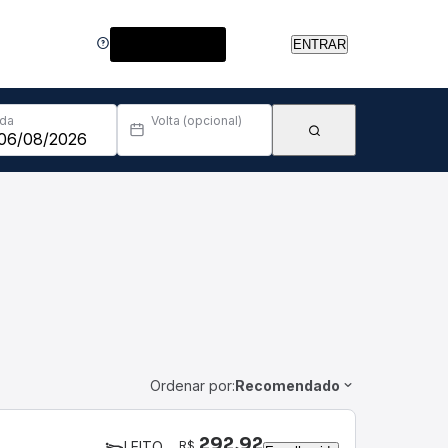
Central de Ajuda
ENTRAR
Ida
Volta (opcional)
Ordenar por:
Recomendado
292,92
R$
LEITO