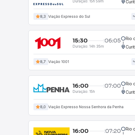
Duração:
15h 59m
Curi
8,3
Viação Expresso do Sul
Rio 
15:30
06:05
Duração:
14h 35m
Curi
8,7
Viação 1001
Rio 
16:00
07:00
Duração:
15h
Curi
8,0
Viação Expresso Nossa Senhora da Penha
Rio 
16:00
07:20