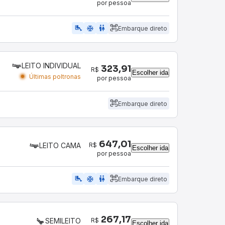
por pessoa
airline_seat_legroom_extra
ac_unit
WC
Embarque direto
LEITO INDIVIDUAL
323,91
R$
Escolher ida
Últimas poltronas
por pessoa
Embarque direto
647,01
R$
LEITO CAMA
Escolher ida
por pessoa
airline_seat_legroom_extra
ac_unit
wc
Embarque direto
267,17
R$
SEMILEITO
Escolher ida