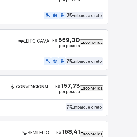
airline_seat_legroom_extra
ac_unit
WC
Embarque direto
559,00
R$
LEITO CAMA
Escolher ida
por pessoa
airline_seat_legroom_extra
ac_unit
wc
Embarque direto
157,73
R$
CONVENCIONAL
Escolher ida
por pessoa
Embarque direto
158,41
R$
SEMILEITO
Escolher ida