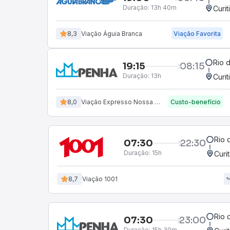
Duração:
13h 40m
Curit
8,3
Viação Águia Branca
Viação Favorita
Rio 
19:15
08:15
Duração:
13h
Curit
8,0
Viação Expresso Nossa Senhora da Penha
Custo-benefício
Rio 
07:30
22:30
Duração:
15h
Curi
8,7
Viação 1001
Rio 
07:30
23:00
Duração:
15h 30m