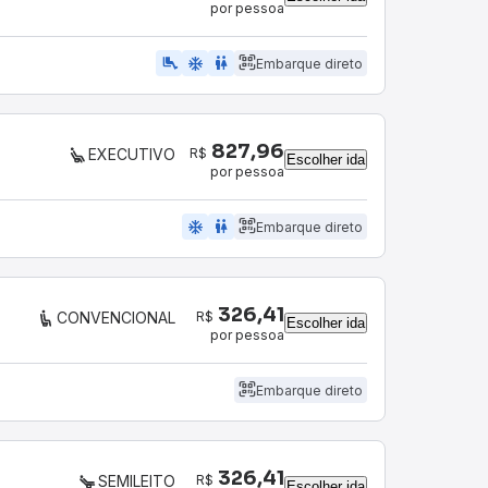
por pessoa
airline_seat_legroom_extra
ac_unit
WC
Embarque direto
827,96
R$
EXECUTIVO
Escolher ida
por pessoa
ac_unit
wc
Embarque direto
326,41
R$
CONVENCIONAL
Escolher ida
por pessoa
Embarque direto
326,41
R$
SEMILEITO
Escolher ida