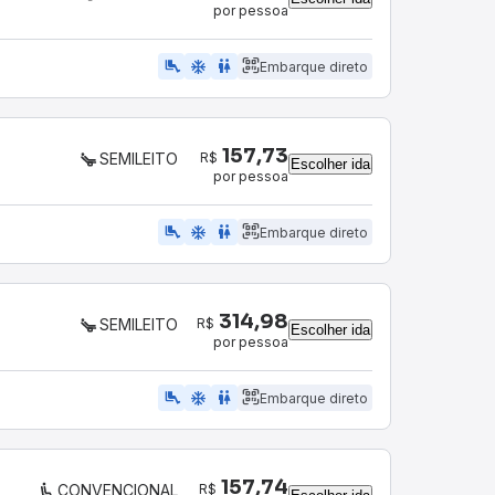
por pessoa
airline_seat_legroom_extra
ac_unit
WC
Embarque direto
157,73
R$
SEMILEITO
Escolher ida
por pessoa
airline_seat_legroom_extra
ac_unit
WC
Embarque direto
314,98
R$
SEMILEITO
Escolher ida
por pessoa
airline_seat_legroom_extra
ac_unit
WC
Embarque direto
157,74
R$
CONVENCIONAL