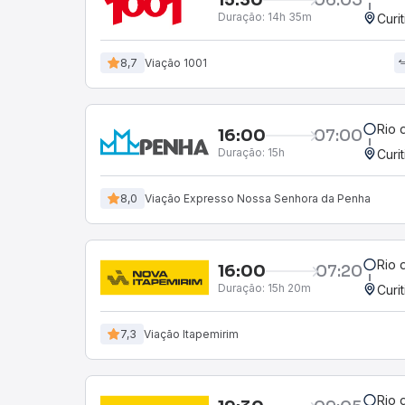
Duração:
14h 35m
Curi
8,7
Viação 1001
Rio 
16:00
07:00
Duração:
15h
Curi
8,0
Viação Expresso Nossa Senhora da Penha
Rio 
16:00
07:20
Duração:
15h 20m
Curi
7,3
Viação Itapemirim
Rio 