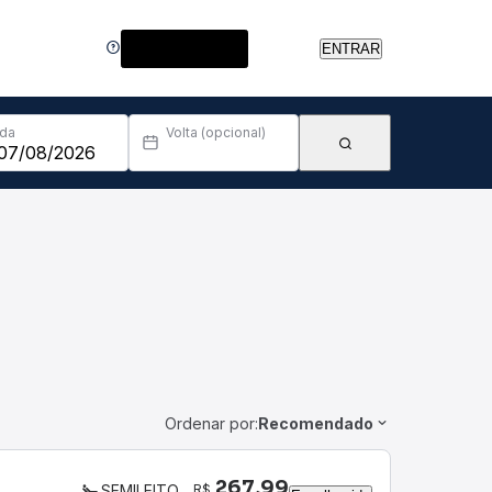
Central de Ajuda
ENTRAR
Ida
Volta (opcional)
Ordenar por:
Recomendado
267,99
R$
SEMILEITO