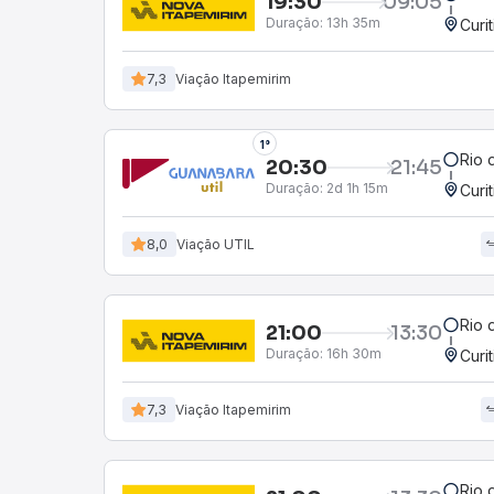
19:30
09:05
Duração:
13h 35m
Curi
7,3
Viação Itapemirim
2°
Rio 
20:30
21:45
Duração:
2d 1h 15m
Curi
8,0
Viação Real Expresso
Rio 
21:00
13:30
Duração:
16h 30m
Curi
7,3
Viação Itapemirim
Rio 