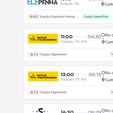
Duração:
13h
Curit
8,0
Viação Expresso Nossa Senhora da Penha
Custo-benefício
Rio 
11:00
04:30
Duração:
17h 30m
Curi
7,3
Viação Itapemirim
Rio 
13:00
06:15
Duração:
17h 15m
Curi
7,3
Viação Itapemirim
Rio 
14:30
06:29