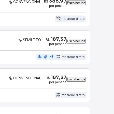
388,97
R$
CONVENCIONAL
Escolher ida
por pessoa
Embarque direto
187,37
R$
SEMILEITO
Escolher ida
por pessoa
airline_seat_legroom_extra
ac_unit
WC
Embarque direto
187,37
R$
CONVENCIONAL
Escolher ida
por pessoa
Embarque direto