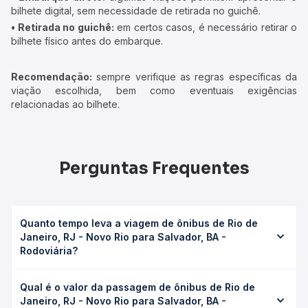
bilhete digital, sem necessidade de retirada no guichê.
• Retirada no guichê:
em certos casos, é necessário retirar o
bilhete físico antes do embarque.
Recomendação:
sempre verifique as regras específicas da
viação escolhida, bem como eventuais exigências
relacionadas ao bilhete.
Perguntas Frequentes
Quanto tempo leva a viagem de ônibus de Rio de
Janeiro, RJ - Novo Rio para Salvador, BA -
Rodoviária?
A viagem de ônibus de Rio de Janeiro, RJ - Novo Rio para
Qual é o valor da passagem de ônibus de Rio de
Salvador, BA - Rodoviária leva em média 34h 16min,
Janeiro, RJ - Novo Rio para Salvador, BA -
podendo variar conforme a viação, o tipo de serviço