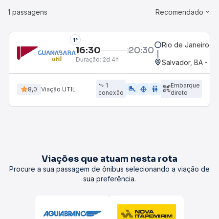
1 passagens
Recomendado
1°
Rio de Janeiro, R
16:30
20:30
Duração:
2d 4h
Salvador, BA - Ro
1
Embarque
airline_seat_legroom_extra
ac_unit
WC
8,0
Viação UTIL
conexão
direto
Viações que atuam nesta rota
Procure a sua passagem de ônibus selecionando a viação de
sua preferência.