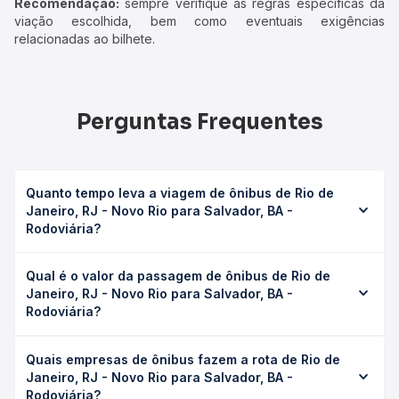
Recomendação:
sempre verifique as regras específicas da
viação escolhida, bem como eventuais exigências
relacionadas ao bilhete.
Perguntas Frequentes
Quanto tempo leva a viagem de ônibus de Rio de
Janeiro, RJ - Novo Rio para Salvador, BA -
Rodoviária?
A viagem de ônibus de Rio de Janeiro, RJ - Novo Rio para
Qual é o valor da passagem de ônibus de Rio de
Salvador, BA - Rodoviária leva em média 34h 16min,
Janeiro, RJ - Novo Rio para Salvador, BA -
podendo variar conforme a viação, o tipo de serviço
Rodoviária?
(convencional, executivo ou leito) e as condições de
tráfego. Na Quero Passagem você consulta os horários
O preço da passagem de ônibus de Rio de Janeiro, RJ -
disponíveis e vê a duração exata de cada opção na data
Quais empresas de ônibus fazem a rota de Rio de
Novo Rio para Salvador, BA - Rodoviária custa em média
desejada.
Janeiro, RJ - Novo Rio para Salvador, BA -
R$ 527,95 e varia conforme a data da viagem, a empresa,
Rodoviária?
o tipo de poltrona e a antecedência da compra. Na Quero