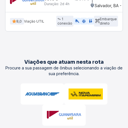
Duração:
2d 4h
Salvador, BA - Ro
1
Embarque
airline_seat_legroom_extra
ac_unit
WC
8,0
Viação UTIL
conexão
direto
Viações que atuam nesta rota
Procure a sua passagem de ônibus selecionando a viação de
sua preferência.