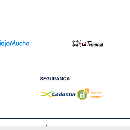
SEGURANÇA
NPJ: 18.087.991/0001-57 | saconibus@queropassagem.com.br