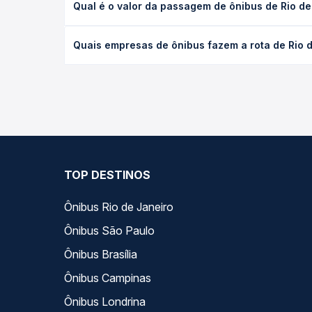
Qual é o valor da passagem de ônibus de Rio de 
(convencional, executivo ou leito) e as condições
desejada.
O preço da passagem de ônibus de Rio de Janeiro, 
Quais empresas de ônibus fazem a rota de Rio d
empresa, o tipo de poltrona e a antecedência da 
para o seu roteiro.
As viações Águia Branca, Itapemirim, UTIL operam o
Quero Passagem você compara todas as opções — em
TOP DESTINOS
Ônibus Rio de Janeiro
Ônibus São Paulo
Ônibus Brasília
Ônibus Campinas
Ônibus Londrina