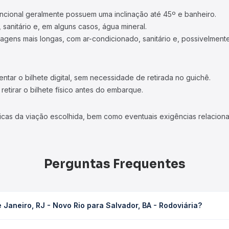
ncional geralmente possuem uma inclinação até 45º e banheiro.
 sanitário e, em alguns casos, água mineral.
viagens mais longas, com ar-condicionado, sanitário e, possivelmente
tar o bilhete digital, sem necessidade de retirada no guichê.
etirar o bilhete físico antes do embarque.
icas da viação escolhida, bem como eventuais exigências relaciona
Perguntas Frequentes
 Janeiro, RJ - Novo Rio para Salvador, BA - Rodoviária?
o para Salvador, BA - Rodoviária leva em média 34h 16min, podendo