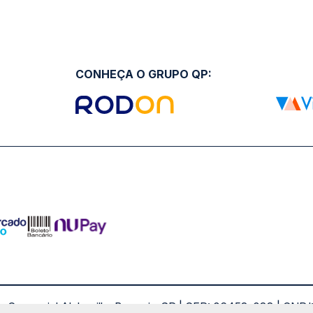
CONHEÇA O GRUPO QP:
ro Comercial Alphaville, Barueri - SP | CEP: 06453-038 | C