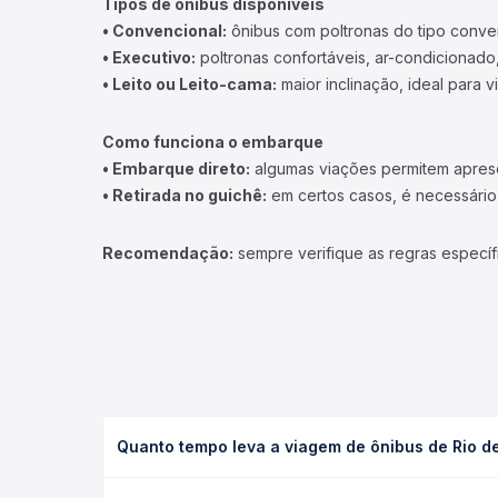
Tipos de ônibus disponíveis
• Convencional:
ônibus com poltronas do tipo conve
• Executivo:
poltronas confortáveis, ar-condicionado,
• Leito ou Leito-cama:
maior inclinação, ideal para 
Como funciona o embarque
• Embarque direto:
algumas viações permitem apresen
• Retirada no guichê:
em certos casos, é necessário r
Recomendação:
sempre verifique as regras específ
Quanto tempo leva a viagem de ônibus de Rio de
A viagem de ônibus de Rio de Janeiro, RJ - Novo Ri