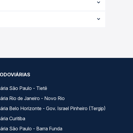
eis e vê a duração exata de cada opção na data
27,95 e varia conforme a data da viagem, a
ações em tempo real e garante a melhor oferta
iária, com horários variados ao longo do dia. Na
escolhe a que melhor se encaixa na sua viagem.
ODOVIÁRIAS
ária São Paulo - Tietê
ária Rio de Janeiro - Novo Rio
ria Belo Horizonte - Gov. Israel Pinheiro (Tergip)
ria Curitiba
ária São Paulo - Barra Funda