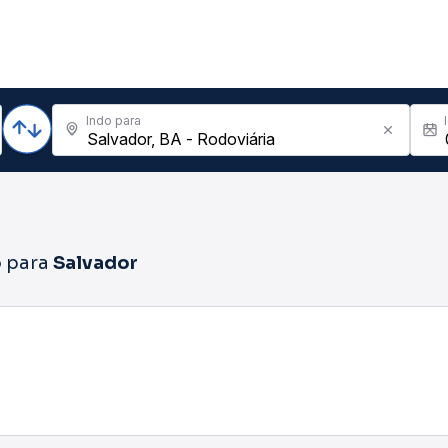
Indo para
o
para
Salvador