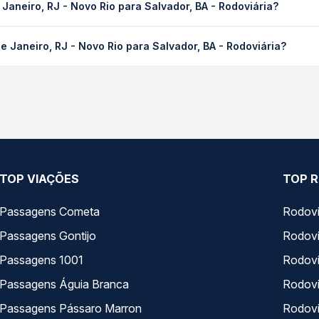
Janeiro, RJ - Novo Rio para Salvador, BA - Rodoviária?
 de tráfego. Na Quero Passagem você consulta os horários disponív
RJ - Novo Rio para Salvador, BA - Rodoviária custa em média R$ 5
e Janeiro, RJ - Novo Rio para Salvador, BA - Rodoviária?
compra. Na Quero Passagem você compara os preços de todas as vi
 trecho de Rio de Janeiro, RJ - Novo Rio para Salvador, BA - Rodov
presas, horários, tipos de serviço e preços — em um só lugar e 
TOP VIAÇÕES
TOP R
Passagens Cometa
Rodovi
Passagens Gontijo
Rodovi
Passagens 1001
Rodoviá
Passagens Águia Branca
Rodoviá
Passagens Pássaro Marron
Rodovi