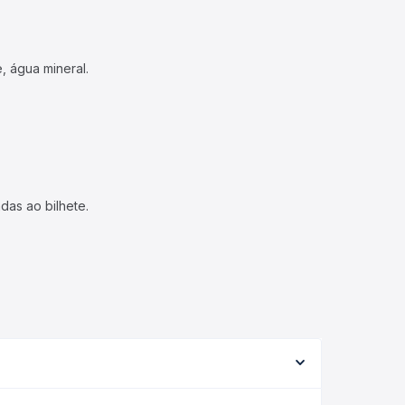
, água mineral.
das ao bilhete.
 variar conforme a viação, o tipo de serviço