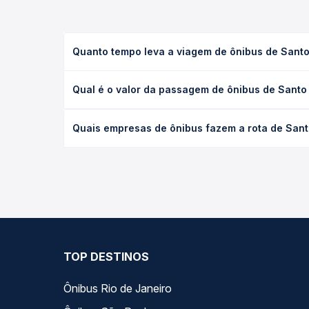
Quanto tempo leva a viagem de ônibus de Santo
A viagem de ônibus de Santo Antônio Da Platina, P
Qual é o valor da passagem de ônibus de Santo
(convencional, executivo ou leito) e as condições
desejada.
O preço da passagem de ônibus de Santo Antônio D
Quais empresas de ônibus fazem a rota de Sant
empresa, o tipo de poltrona e a antecedência da 
para o seu roteiro.
As viações Princesa do Norte, Princesa dos Campo
longo do dia. Na Quero Passagem você compara tod
na sua viagem.
TOP DESTINOS
Ônibus Rio de Janeiro