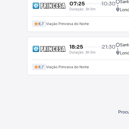
Sant
07:25
10:30
Duração:
3h 5m
Lond
8,7
Viação Princesa do Norte
Sant
18:25
21:30
Duração:
3h 5m
Lond
8,7
Viação Princesa do Norte
Procu