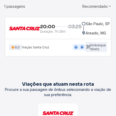
1 passagens
Recomendado
São Paulo, SP - R
20:00
03:25
Duração:
7h 25m
Areado, MG
Embarque
ac_unit
wc
9,0
Viação Santa Cruz
direto
Viações que atuam nesta rota
Procure a sua passagem de ônibus selecionando a viação de
sua preferência.