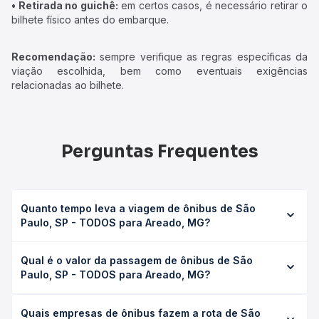
• Retirada no guichê:
em certos casos, é necessário retirar o
bilhete físico antes do embarque.
Recomendação:
sempre verifique as regras específicas da
viação escolhida, bem como eventuais exigências
relacionadas ao bilhete.
Perguntas Frequentes
Quanto tempo leva a viagem de ônibus de São
Paulo, SP - TODOS para Areado, MG?
A viagem de ônibus de São Paulo, SP - TODOS para
Qual é o valor da passagem de ônibus de São
Areado, MG leva em média 7h 25min, podendo variar
Paulo, SP - TODOS para Areado, MG?
conforme a viação, o tipo de serviço (convencional,
executivo ou leito) e as condições de tráfego. Na Quero
O preço da passagem de ônibus de São Paulo, SP -
Passagem você consulta os horários disponíveis e vê a
Quais empresas de ônibus fazem a rota de São
TODOS para Areado, MG custa em média R$ 278,54 e