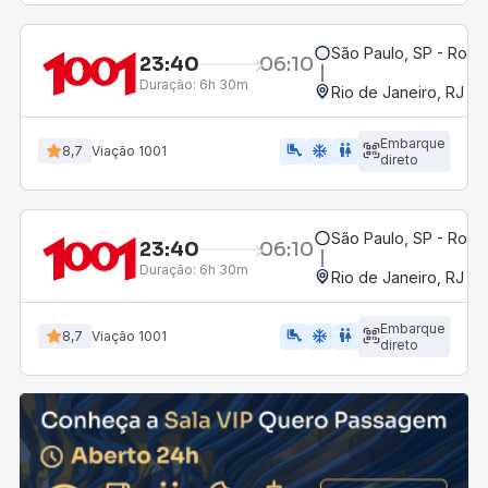
São Paulo, SP - Rodov
23:40
06:10
Duração:
6h 30m
Rio de Janeiro, RJ - 
Embarque
airline_seat_legroom_extra
ac_unit
WC
8,7
Viação 1001
direto
São Paulo, SP - Rodov
23:40
06:10
Duração:
6h 30m
Rio de Janeiro, RJ - 
Embarque
airline_seat_legroom_extra
ac_unit
wc
8,7
Viação 1001
direto