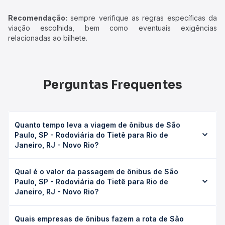
Recomendação:
sempre verifique as regras específicas da
viação escolhida, bem como eventuais exigências
relacionadas ao bilhete.
Perguntas Frequentes
Quanto tempo leva a viagem de ônibus de São
Paulo, SP - Rodoviária do Tietê para Rio de
Janeiro, RJ - Novo Rio?
A viagem de ônibus de São Paulo, SP - Rodoviária do
Qual é o valor da passagem de ônibus de São
Tietê para Rio de Janeiro, RJ - Novo Rio leva em média
Paulo, SP - Rodoviária do Tietê para Rio de
6h 29min, podendo variar conforme a viação, o tipo de
Janeiro, RJ - Novo Rio?
serviço (convencional, executivo ou leito) e as condições
de tráfego. Na Quero Passagem você consulta os horários
O preço da passagem de ônibus de São Paulo, SP -
disponíveis e vê a duração exata de cada opção na data
Quais empresas de ônibus fazem a rota de São
Rodoviária do Tietê para Rio de Janeiro, RJ - Novo Rio
desejada.