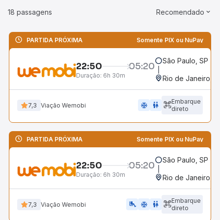
18 passagens
Recomendado
PARTIDA PRÓXIMA
Somente PIX ou NuPay
São Paulo, SP - R
22:50
05:20
Duração:
6h 30m
Rio de Janeiro, R
Embarque
ac_unit
wc
7,3
Viação Wemobi
direto
PARTIDA PRÓXIMA
Somente PIX ou NuPay
São Paulo, SP - R
22:50
05:20
Duração:
6h 30m
Rio de Janeiro, R
Embarque
airline_seat_legroom_extra
ac_unit
WC
7,3
Viação Wemobi
direto