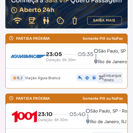
PARTIDA PRÓXIMA
Somente PIX ou NuPay
São Paulo, SP - R
23:05
05:35
Duração:
6h 30m
Rio de Janeiro, R
Embarque
airline_seat_legroom_extra
ac_unit
WC
8,3
Viação Águia Branca
direto
PARTIDA PRÓXIMA
Somente PIX ou NuPay
São Paulo, SP - Rodov
23:10
05:40
Duração:
6h 30m
Rio de Janeiro, RJ - 