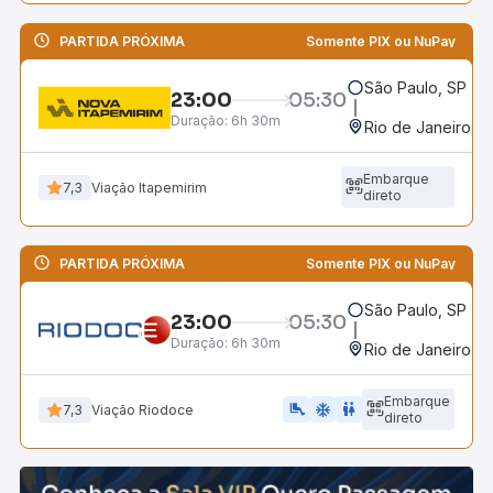
PARTIDA PRÓXIMA
Somente PIX ou NuPay
São Paulo, SP - R
23:00
05:30
Duração:
6h 30m
Rio de Janeiro, R
Embarque
7,3
Viação Itapemirim
direto
PARTIDA PRÓXIMA
Somente PIX ou NuPay
São Paulo, SP - R
23:00
05:30
Duração:
6h 30m
Rio de Janeiro, R
Embarque
airline_seat_legroom_extra
ac_unit
WC
7,3
Viação Riodoce
direto