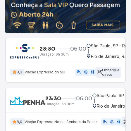
São Paulo, SP - Rodo
23:30
06:00
Duração:
6h 30m
Rio de Janeiro, RJ -
Embarque
airline_seat_legroom_extra
ac_unit
WC
8,3
Viação Expresso do Sul
direto
São Paulo, SP - R
23:30
06:00
Duração:
6h 30m
Rio de Janeiro, R
E
airline_seat_legroom_extra
ac_unit
WC
8,0
Viação Expresso Nossa Senhora da Penha
d