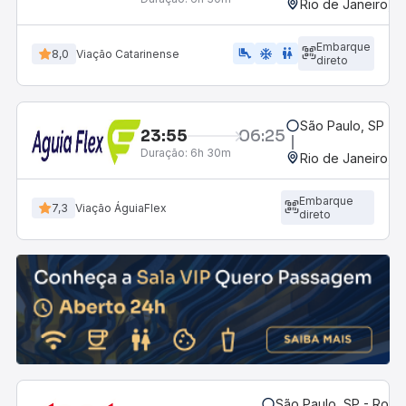
Rio de Janeiro, R
Embarque
airline_seat_legroom_extra
ac_unit
WC
8,0
Viação Catarinense
direto
São Paulo, SP - R
23:55
06:25
Duração:
6h 30m
Rio de Janeiro, R
Embarque
7,3
Viação ÁguiaFlex
direto
São Paulo, SP - Rodov