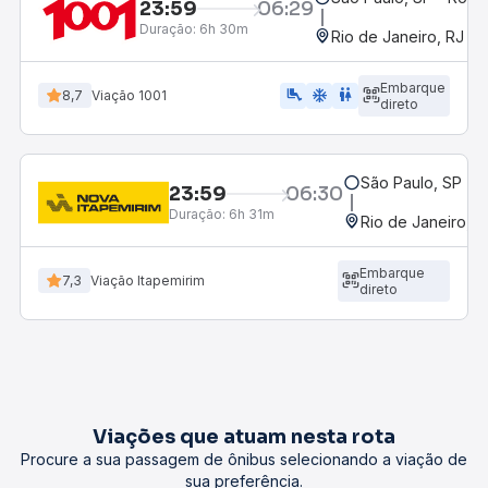
23:59
06:29
Duração:
6h 30m
Rio de Janeiro, RJ - 
Embarque
airline_seat_legroom_extra
ac_unit
WC
8,7
Viação 1001
direto
São Paulo, SP - R
23:59
06:30
Duração:
6h 31m
Rio de Janeiro, R
Embarque
7,3
Viação Itapemirim
direto
Viações que atuam nesta rota
Procure a sua passagem de ônibus selecionando a viação de
sua preferência.