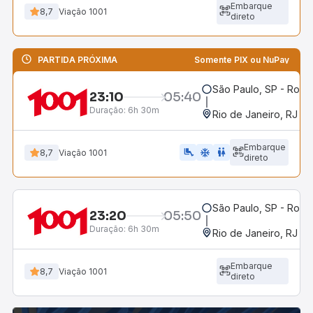
Embarque
8,7
Viação 1001
direto
PARTIDA PRÓXIMA
Somente PIX ou NuPay
São Paulo, SP - Rodov
23:10
05:40
Duração:
6h 30m
Rio de Janeiro, RJ - 
Embarque
airline_seat_legroom_extra
ac_unit
wc
8,7
Viação 1001
direto
São Paulo, SP - Rodov
23:20
05:50
Duração:
6h 30m
Rio de Janeiro, RJ - 
Embarque
8,7
Viação 1001
direto