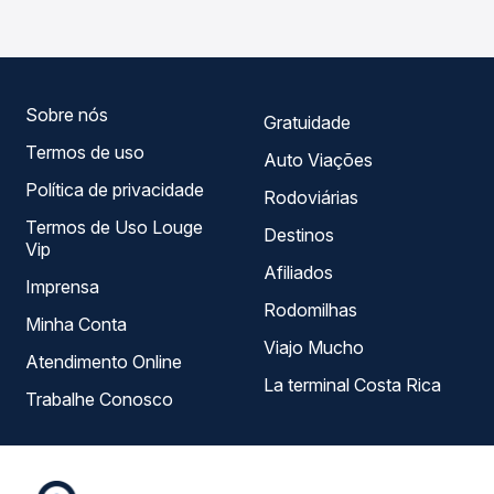
você compara todas as opções — empresas, horários,
tipos de serviço e preços — em um só lugar e escolhe a
que melhor se encaixa na sua viagem.
Sobre nós
Gratuidade
Termos de uso
Auto Viações
Política de privacidade
Rodoviárias
Termos de Uso Louge
Destinos
Vip
Afiliados
Imprensa
Rodomilhas
Minha Conta
Viajo Mucho
Atendimento Online
La terminal Costa Rica
Trabalhe Conosco