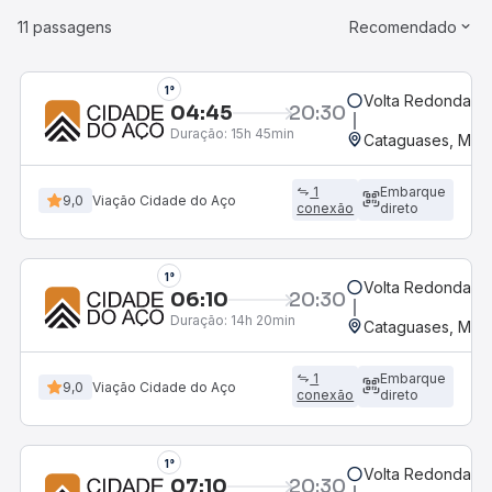
11 passagens
Recomendado
1°
Volta Redonda, R
04:45
20:30
Duração:
15h 45min
Cataguases, MG -
1
Embarque
9,0
Viação Cidade do Aço
conexão
direto
1°
Volta Redonda, R
06:10
20:30
Duração:
14h 20min
Cataguases, MG -
1
Embarque
9,0
Viação Cidade do Aço
conexão
direto
1°
Volta Redonda, R
07:10
20:30