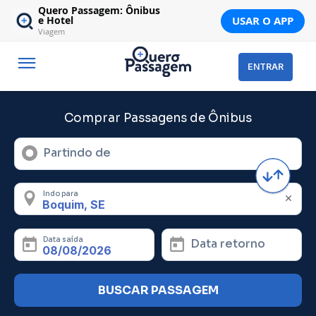
Quero Passagem: Ônibus
USAR O APP
e Hotel
Viagem
ENTRAR
Comprar Passagens de Ônibus
Partindo de
Indo para
Data saída
Data retorno
BUSCAR PASSAGEM