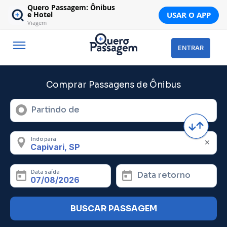
Quero Passagem: Ônibus
USAR O APP
e Hotel
Viagem
ENTRAR
Comprar Passagens de Ônibus
Partindo de
Indo para
Data saída
Data retorno
BUSCAR PASSAGEM