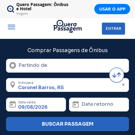
Quero Passagem: Ônibus
USAR O APP
e Hotel
Viagem
ENTRAR
Comprar Passagens de Ônibus
Partindo de
Indo para
Data saída
Data retorno
BUSCAR PASSAGEM