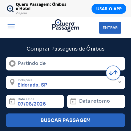
Quero Passagem: Ônibus
USAR O APP
e Hotel
Viagem
ENTRAR
Comprar Passagens de Ônibus
Partindo de
Indo para
Data saída
Data retorno
BUSCAR PASSAGEM