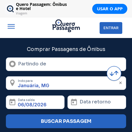
Quero Passagem: Ônibus
USAR O APP
e Hotel
Viagem
ENTRAR
Comprar Passagens de Ônibus
Partindo de
Indo para
Data saída
Data retorno
BUSCAR PASSAGEM