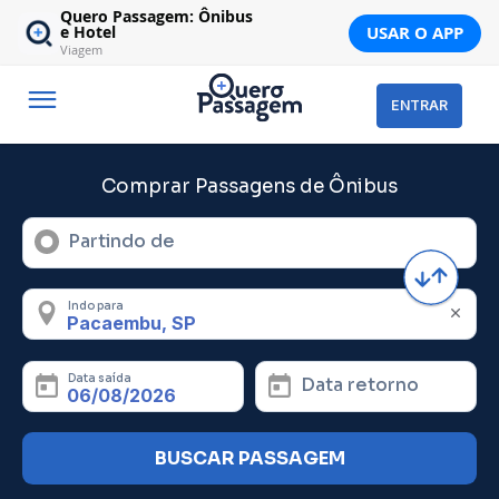
Quero Passagem: Ônibus
USAR O APP
e Hotel
Viagem
ENTRAR
Comprar Passagens de Ônibus
Partindo de
Indo para
Data saída
Data retorno
BUSCAR PASSAGEM