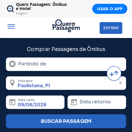
Quero Passagem: Ônibus
USAR O APP
e Hotel
Viagem
ENTRAR
Comprar Passagens de Ônibus
Partindo de
Indo para
Data saída
Data retorno
BUSCAR PASSAGEM