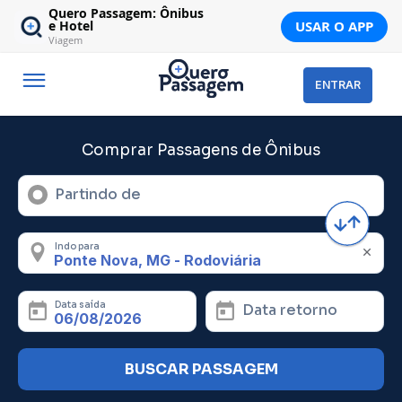
Quero Passagem: Ônibus
USAR O APP
e Hotel
Viagem
ENTRAR
Comprar Passagens de Ônibus
Partindo de
Indo para
Data saída
Data retorno
BUSCAR PASSAGEM