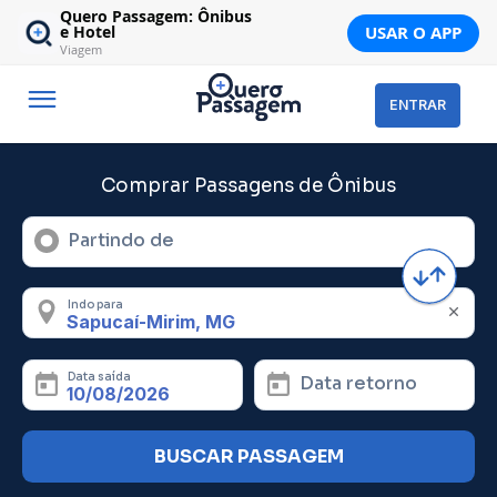
Quero Passagem: Ônibus
USAR O APP
e Hotel
Viagem
ENTRAR
Comprar Passagens de Ônibus
Partindo de
Indo para
Data saída
Data retorno
BUSCAR PASSAGEM