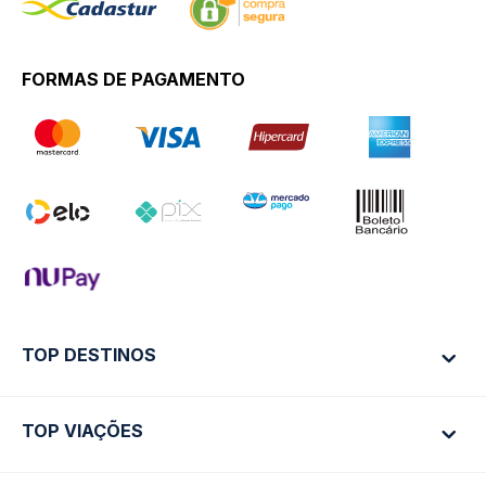
FORMAS DE PAGAMENTO
TOP DESTINOS
TOP VIAÇÕES
Ônibus Rio de Janeiro
Ônibus São Paulo