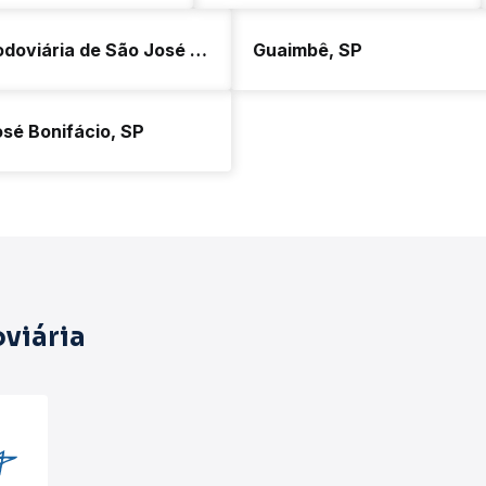
Rodoviária de São José do Rio Preto - Terminal Gov. Laudo Natel
Guaimbê, SP
sé Bonifácio, SP
viária