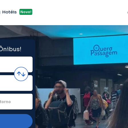
Hotéis
Novo!
 Ônibus!
torno