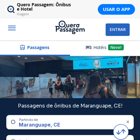
Quero Passagem: Ônibus
USAR O APP
e Hotel
Viagem
ENTRAR
Hotéis
Passagens
Novo!
Passagens de ônibus de Maranguape, CE!
Partindo de