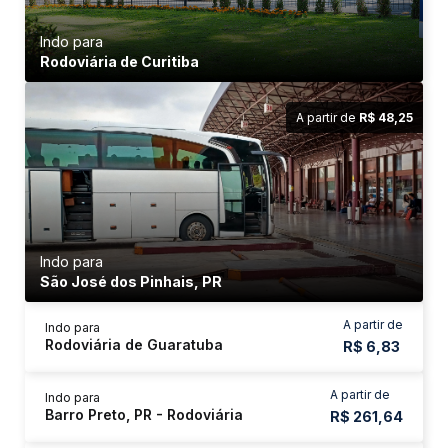
Indo para
Rodoviária de Curitiba
A partir de
R$ 48,25
Indo para
São José dos Pinhais, PR
A partir de
Indo para
Rodoviária de Guaratuba
R$ 6,83
A partir de
Indo para
Barro Preto, PR - Rodoviária
R$ 261,64