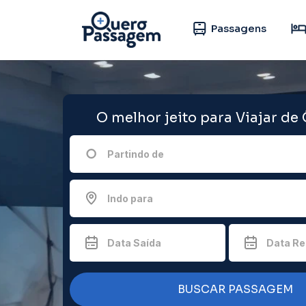
Passagens
O melhor jeito para Viajar de
Partindo de
Indo para
Data Saída
Data Re
BUSCAR PASSAGEM