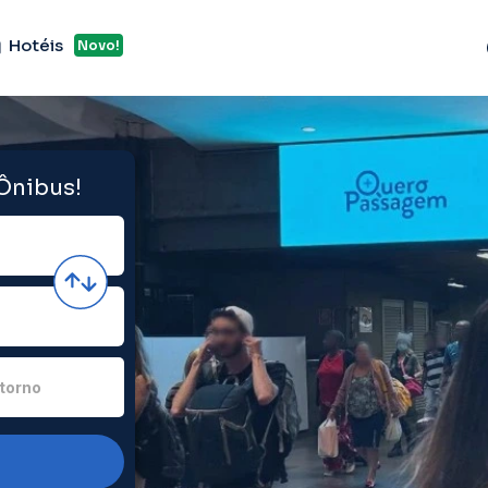
Hotéis
Novo!
 Ônibus!
torno