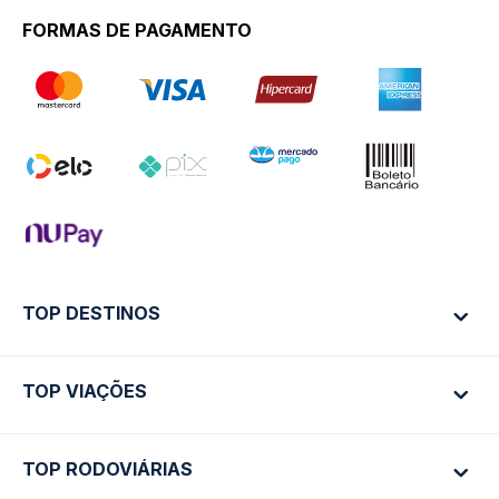
FORMAS DE PAGAMENTO
TOP DESTINOS
TOP VIAÇÕES
Ônibus Rio de Janeiro
Ônibus São Paulo
TOP RODOVIÁRIAS
Ônibus São Paulo
Passagens Cometa