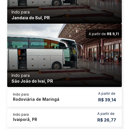
Indo para
Jandaia do Sul, PR
A partir de
R$ 9,11
Indo para
São João do Ivaí, PR
A partir de
Indo para
Rodoviária de Maringá
R$ 39,14
A partir de
Indo para
Ivaiporã, PR
R$ 26,77