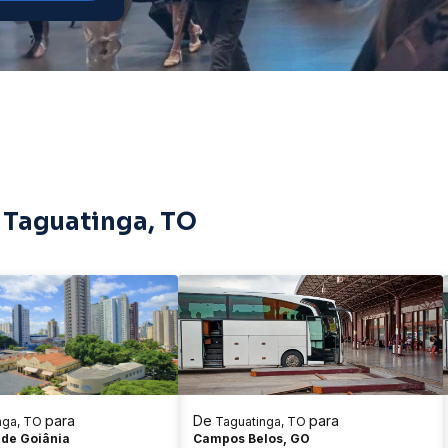
 Taguatinga, TO
para
De
para
nga, TO
Taguatinga, TO
 de Goiânia
Campos Belos, GO