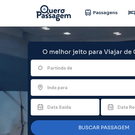
Passagens
O melhor jeito para Viajar de
Partindo de
Indo para
Data Saída
Data Re
BUSCAR PASSAGEM