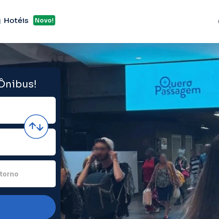
Hotéis
Novo!
 Ônibus!
torno