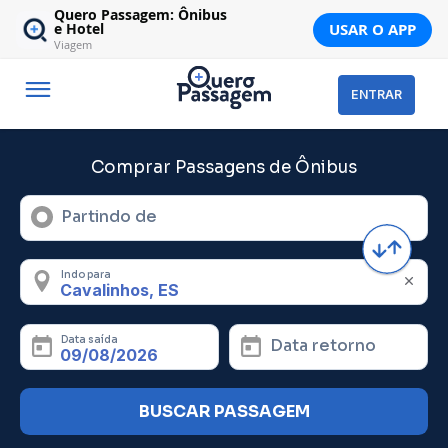
Quero Passagem: Ônibus
USAR O APP
e Hotel
Viagem
ENTRAR
Comprar Passagens de Ônibus
Partindo de
Indo para
Data saída
Data retorno
BUSCAR PASSAGEM