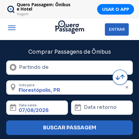
Quero Passagem: Ônibus
USAR O APP
e Hotel
Viagem
ENTRAR
Comprar Passagens de Ônibus
Partindo de
Indo para
Data saída
Data retorno
BUSCAR PASSAGEM