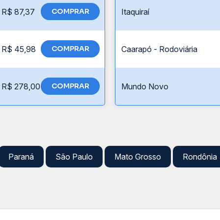
R$ 87,37
COMPRAR
Itaquiraí
R$ 45,98
COMPRAR
Caarapó - Rodoviária
R$ 278,00
COMPRAR
Mundo Novo
Paraná
São Paulo
Mato Grosso
Rondônia