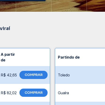
viraí
A partir
Partindo de
de
R$ 42,65
COMPRAR
Toledo
R$ 82,02
COMPRAR
Guaíra