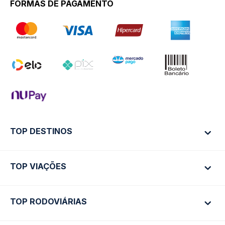
FORMAS DE PAGAMENTO
TOP DESTINOS
TOP VIAÇÕES
Ônibus Rio de Janeiro
Ônibus São Paulo
TOP RODOVIÁRIAS
Ônibus São Paulo
Passagens Cometa
Ônibus Brasília
Passagens Gontijo