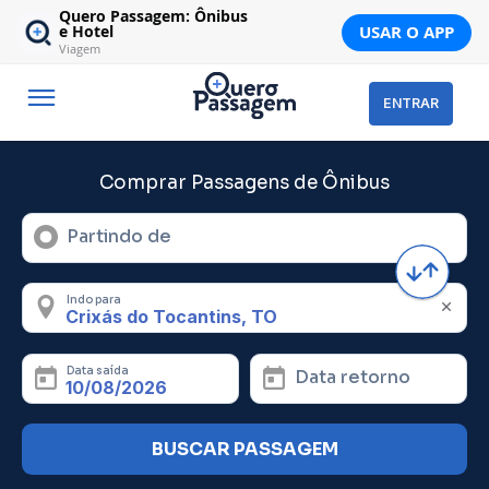
Quero Passagem: Ônibus
USAR O APP
e Hotel
Viagem
ENTRAR
Comprar Passagens de Ônibus
Partindo de
Indo para
Data saída
Data retorno
BUSCAR PASSAGEM