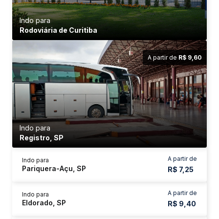
Indo para
Rodoviária de Curitiba
A partir de
R$ 9,60
Indo para
Registro, SP
A partir de
Indo para
Pariquera-Açu, SP
R$ 7,25
A partir de
Indo para
Eldorado, SP
R$ 9,40