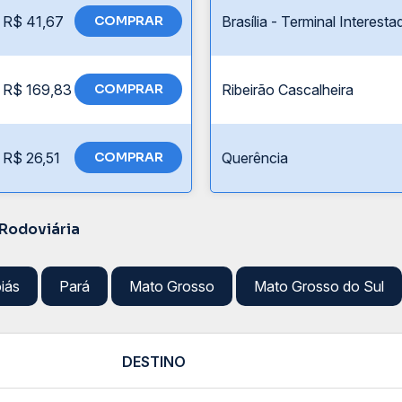
R$ 41,67
COMPRAR
Brasília - Terminal Interesta
R$ 169,83
COMPRAR
Ribeirão Cascalheira
R$ 26,51
COMPRAR
Querência
 Rodoviária
iás
Pará
Mato Grosso
Mato Grosso do Sul
DESTINO