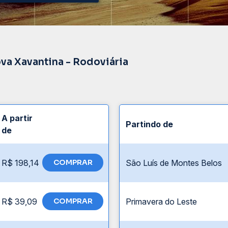
va Xavantina - Rodoviária
A partir
Partindo de
de
R$ 198,14
COMPRAR
São Luís de Montes Belos
R$ 39,09
COMPRAR
Primavera do Leste